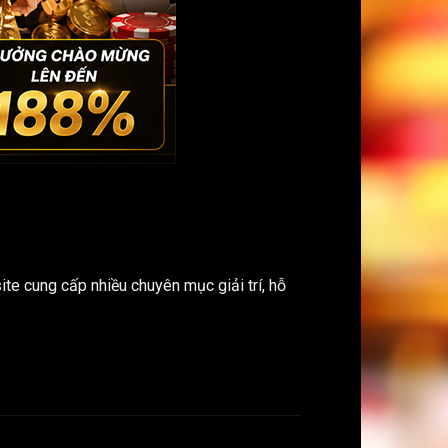
te cung cấp nhiều chuyên mục giải trí, hỗ