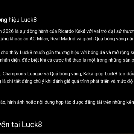
ơng hiệu Luck8
2026 là sự đồng hành của Ricardo Kaká với vai trò đại sứ thương
, từng khoác áo AC Milan, Real Madrid và giành Quả bóng vàng nă
n cho thấy Luck8 muốn gắn thương hiệu với bóng đá và mở rộng
 nhận diện, đặc biệt khi cá cược thể thao là một trong những sản 
p, Champions League và Quả bóng vàng, Kaká giúp Luck8 tạo dấu ấ
 là chi tiết đáng chú ý khi đánh giá quá trình phát triển và mức 
áo, hình ảnh hoặc nội dung hợp tác được đăng tải trên những kên
ến tại Luck8