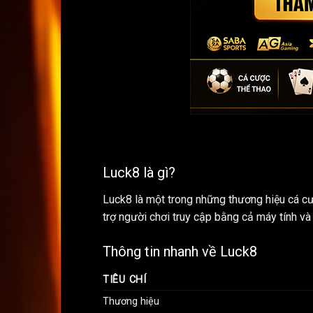
Luck8 là gì?
Luck8
là một trong những thương hiệu cá cư
trợ người chơi truy cập bằng cả máy tính và 
Thông tin nhanh về Luck8
TIÊU CHÍ
Thương hiệu