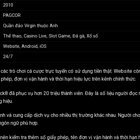
2010
PAGCOR
Quần đảo Virgin thuộc Anh
Thể thao, Casino Live, Slot Game, Đá gà, Xổ số
Website, Android, iOS
24/7
các trò chơi cá cược trực tuyến có sử dụng tiền thật. Website 
phép, đơn vị vận hành và thời hạn hiệu lực trên kênh chính thức.
ck8 đã phục vụ hơn 20 triệu thành viên. Đây là số liệu người đọc 
 hiệu.
nh và cung cấp dịch vụ cho nhiều thị trường khác nhau. Người chơi
 ngôn ngữ phù hợp.
nên kiểm tra thêm số giấy phép, tên đơn vị vận hành và thời hạn 