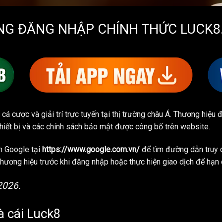
ANG ĐĂNG NHẬP CHÍNH THỨC LUC
á cược và giải trí trực tuyến tại thị trường châu Á. Thương hiệu
thiết bị và các chính sách bảo mật được công bố trên website.
m Google tại
https://www.google.com.vn/
để tìm đường dẫn truy 
n thương hiệu trước khi đăng nhập hoặc thực hiện giao dịch để hạ
2026.
à cái Luck8