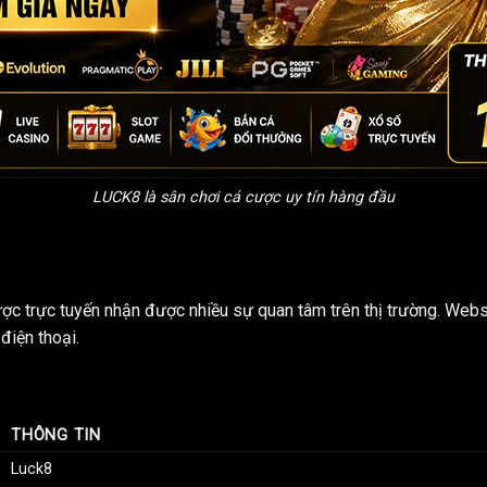
LUCK8 là sân chơi cá cược uy tín hàng đầu
ợc trực tuyến nhận được nhiều sự quan tâm trên thị trường. Websi
điện thoại.
THÔNG TIN
Luck8