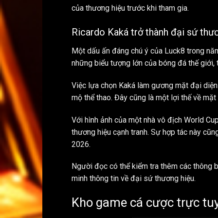
của thương hiệu trước khi tham gia.
Ricardo Kaká trở thành đại sứ thư
Một dấu ấn đáng chú ý của Luck8 trong năm 
những biểu tượng lớn của bóng đá thế giới
Việc lựa chọn Kaká làm gương mặt đại diệ
mộ thể thao. Đây cũng là một lợi thế về mặt
Với hình ảnh của một nhà vô địch World Cu
thương hiệu cạnh tranh. Sự hợp tác này cũng
2026.
Người đọc có thể kiểm tra thêm các thông b
minh thông tin về đại sứ thương hiệu.
Kho game cá cược trực tuy